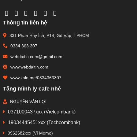
Thông tin liên hệ
331 Phan Huy Ích, P14, Gò Vấp, TPHCM
0334 363 307
webdaitin.com@gmail.com
www.webdaitin.com
www.zalo.me/0334363307
Tặng mình ly cafe nhé
NGUYỄN VĂN LỢI
0371000437xxx (Vietcombank)
19034445451xxx (Techcombank)
0962682xxx (Ví Momo)