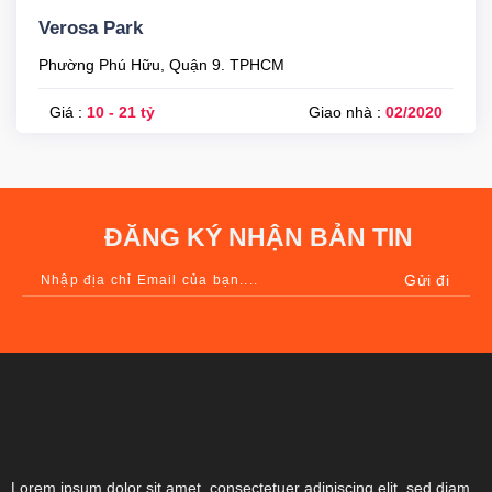
Verosa Park
Phường Phú Hữu, Quận 9. TPHCM
Giá :
10 - 21 tỷ
Giao nhà :
02/2020
ĐĂNG KÝ NHẬN BẢN TIN
Lorem ipsum dolor sit amet, consectetuer adipiscing elit, sed diam